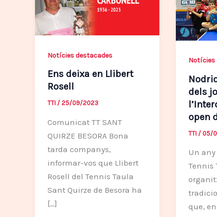
Notícies destacades
Notícies
Ens deixa en Llibert
Nodrid
Rosell
dels j
l’Inte
TTI
/
25/09/2023
open d
Comunicat TT SANT
TTI
/
05/0
QUIRZE BESORA Bona
tarda companys,
Un any 
informar-vos que Llibert
Tennis 
Rosell del Tennis Taula
organit
Sant Quirze de Besora ha
tradici
[…]
que, e