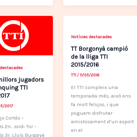
Notícies destacades
TT Borgonyà campió
de la lliga TTI
2015/2016
 destacades
TTI
/
11/05/2016
millors jugadors
El TTI compleix una
nquing TTI
2017
temporada més, això ens
fa molt feliços, i que
5/2017
poguem disfrutar
jo Cortés –
amistosament d’un esport
s 2n. Jordi Tor –
en el
s 3r. Lluís Burgaya