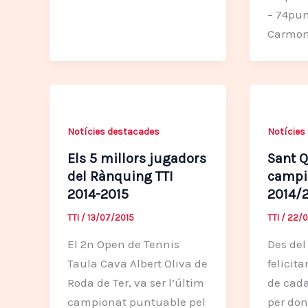
– 74pun
Carmon
Notícies destacades
Notícies
Els 5 millors jugadors
Sant Q
del Rànquing TTI
campió
2014-2015
2014/
TTI
/
13/07/2015
TTI
/
22/0
El 2n Open de Tennis
Des del
Taula Cava Albert Oliva de
felicit
Roda de Ter, va ser l’últim
de cada
campionat puntuable pel
per don