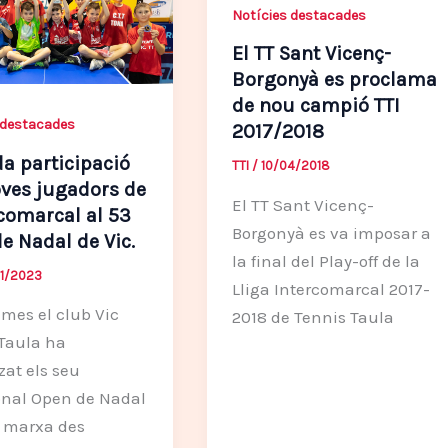
Notícies destacades
El TT Sant Vicenç-
Borgonyà es proclama
de nou campió TTI
 destacades
2017/2018
a participació
TTI
/
10/04/2018
oves jugadors de
El TT Sant Vicenç-
rcomarcal al 53
Borgonyà es va imposar a
e Nadal de Vic.
la final del Play-off de la
1/2023
Lliga Intercomarcal 2017-
mes el club Vic
2018 de Tennis Taula
Taula ha
zat els seu
onal Open de Nadal
n marxa des