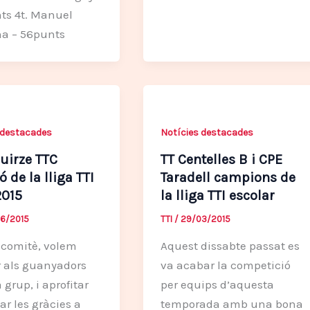
ts 4t. Manuel
a – 56punts
 destacades
Notícies destacades
uirze TTC
TT Centelles B i CPE
 de la lliga TTI
Taradell campions de
2015
la lliga TTI escolar
6/2015
TTI
/
29/03/2015
 comitè, volem
Aquest dissabte passat es
ar als guanyadors
va acabar la competició
 grup, i aprofitar
per equips d’aquesta
ar les gràcies a
temporada amb una bona