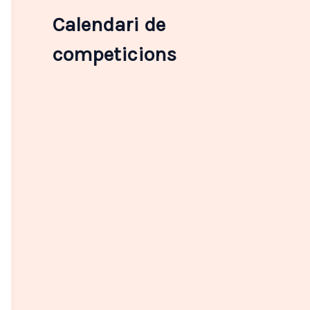
r
c
Calendari de
a
:
competicions