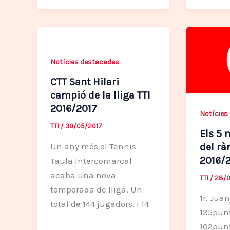
Notícies destacades
CTT Sant Hilari
campió de la lliga TTI
2016/2017
Notícies
TTI
/
30/05/2017
Els 5 
Un any més el Tennis
del rà
2016/
Taula Intercomarcal
acaba una nova
TTI
/
28/0
temporada de lliga. Un
1r. Juan
total de 144 jugadors, i 14
135punt
102punt