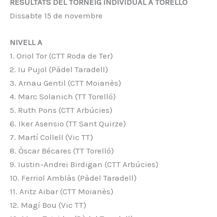
RESULTATS DEL TORNEIG INDIVIDUAL A TORELLÓ
Dissabte 15 de novembre
NIVELL A
1. Oriol Tor (CTT Roda de Ter)
2. Iu Pujol (Pàdel Taradell)
3. Arnau Gentil (CTT Moianès)
4. Marc Solanich (TT Torelló)
5. Ruth Pons (CTT Arbúcies)
6. Iker Asensio (TT Sant Quirze)
7. Martí Collell (Vic TT)
8. Òscar Bécares (TT Torelló)
9. Iustin-Andrei Birdigan (CTT Arbúcies)
10. Ferriol Amblàs (Pàdel Taradell)
11. Aritz Aibar (CTT Moianès)
12. Magí Bou (Vic TT)