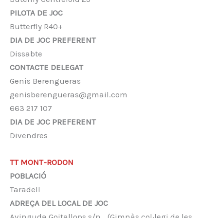
PILOTA DE JOC
Butterfly R40+
DIA DE JOC PREFERENT
Dissabte
CONTACTE DELEGAT
Genis Berengueras
genisberengueras@gmail.com
663 217 107
DIA DE JOC PREFERENT
Divendres
TT MONT-RODON
POBLACIÓ
Taradell
ADREÇA DEL LOCAL DE JOC
Avinguda Goitallops s/n (Gimnàs col·legi de les