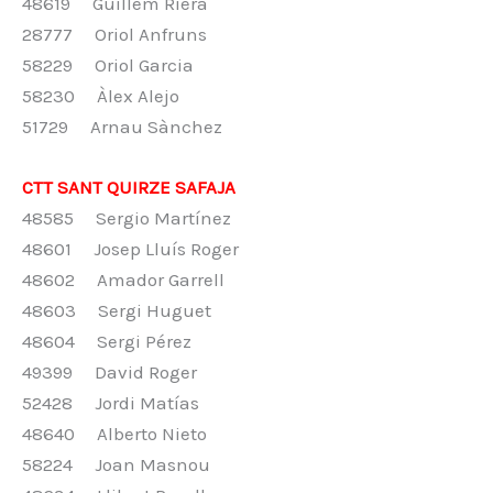
48619 Guillem Riera
28777 Oriol Anfruns
58229 Oriol Garcia
58230 Àlex Alejo
51729 Arnau Sànchez
CTT SANT QUIRZE SAFAJA
48585 Sergio Martínez
48601 Josep Lluís Roger
48602 Amador Garrell
48603 Sergi Huguet
48604 Sergi Pérez
49399 David Roger
52428 Jordi Matías
48640 Alberto Nieto
58224 Joan Masnou