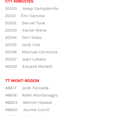
CTT ARBÚCIES
20100 Josep Campderrós
20101 Èric Canosa
20102 Daniel Tura
20103 Xavier Riera
20104 Toni Sieso
20105 Jordi Vila
20106 Manuel Carmona
20107 Joan Lobato
49352 Eduard Morató
TT MONT-RODON
48617 Jordi Forcada
48616 Rafel Montenegro
48623 Werner Howad
48620 Jaume Cunill