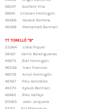
58247 Guillem Vila
58941 Cristian Hormigon
49366 Gerard Romera
49368 Mohamed Benhari
TT TORELLÓ “B”
33364 Lídia Piquer
36421 Genís Berengueras
45875 Biel Hormigón
46336 Ivan Francos
48578 Aniol Hormigón
49367 Pau González
49370 Ayoub Benhari
49462 Àlex Vallejo
50063 Joan Jorquera
55197 Pol Manrique