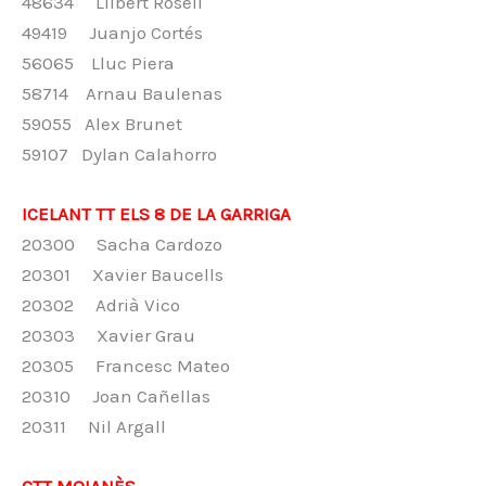
48634 Llibert Rosell
49419 Juanjo Cortés
56065 Lluc Piera
58714 Arnau Baulenas
59055 Alex Brunet
59107 Dylan Calahorro
ICELANT TT ELS 8 DE LA GARRIGA
20300 Sacha Cardozo
20301 Xavier Baucells
20302 Adrià Vico
20303 Xavier Grau
20305 Francesc Mateo
20310 Joan Cañellas
20311 Nil Argall