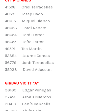
CTT MOIANÈS
41598 Oriol Terradellas
48591 Josep Badó
48615 Miquel Blanco
48653 Jordi Renom
48654 Jordi Ferrer
48655 Jofre Ferrer
49521 Teo Martín
52384 Jaume Comas
56779 Jordi Terradellas
58233 David Adeosun
GIRBAU VIC TT “A”
36160 Edgar Venegas
37455 Arnau Miarons
38418 Genís Baucells
49386 Lluís Peix