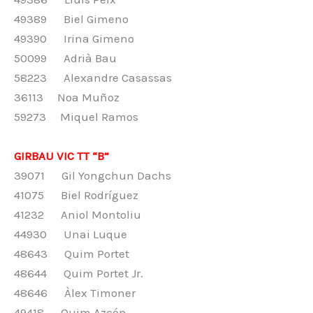
49389 Biel Gimeno
49390 Irina Gimeno
50099 Adrià Bau
58223 Alexandre Casassas
36113 Noa Muñoz
59273 Miquel Ramos
GIRBAU VIC TT “B”
39071 Gil Yongchun Dachs
41075 Biel Rodríguez
41232 Aniol Montoliu
44930 Unai Luque
48643 Quim Portet
48644 Quim Portet Jr.
48646 Àlex Timoner
49418 Quim Azcón