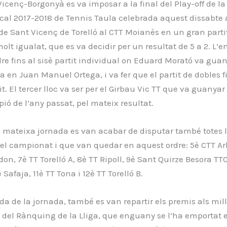
Vicenç-Borgonyà es va imposar a la final del Play-off de la
al 2017-2018 de Tennis Taula celebrada aquest dissabte a
e Sant Vicenç de Torelló al CTT Moianès en un gran parti
molt igualat, que es va decidir per un resultat de 5 a 2. L’
dre fins al sisè partit individual on Eduard Morató va guan
ra en Juan Manuel Ortega, i va fer que el partit de dobles 
it. El tercer lloc va ser per el Girbau Vic TT que va guanyar
pió de l’any passat, pel mateix resultat.
mateixa jornada es van acabar de disputar també totes l
el campionat i que van quedar en aquest ordre: 5è CTT Ar
on, 7è TT Torelló A, 8è TT Ripoll, 9è Sant Quirze Besora TTC
Safaja, 11è TT Tona i 12è TT Torelló B.
da de la jornada, també es van repartir els premis als mill
s del Rànquing de la Lliga, que enguany se l’ha emportat 