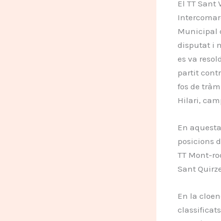
El TT Sant 
Intercomarc
Municipal d
disputat i 
es va resol
partit cont
fos de tràm
Hilari, cam
En aquesta 
posicions d
TT Mont-rod
Sant Quirze 
En la cloen
classificat