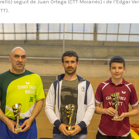
orelló) seguit de Juan Ortega (CTT Moianès) i de l’Edgar V
TT).