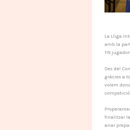
La Lliga I
amb la part
119 jugador
Des del Com
gràcies a t
volem donar
competició 
Properamen
finalitzar 
anar prepa