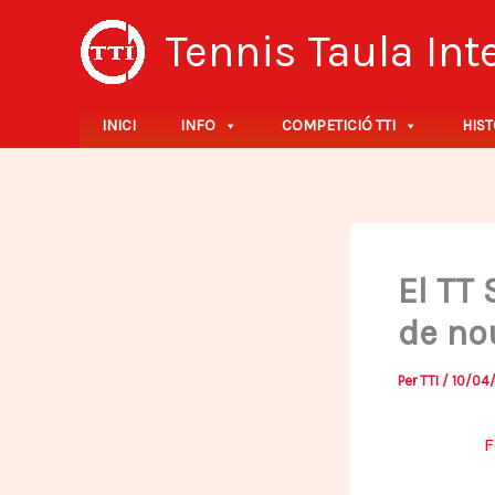
Vés
Tennis Taula In
al
contingut
INICI
INFO
COMPETICIÓ TTI
HIST
El TT
de no
Per
TTI
/
10/04
F