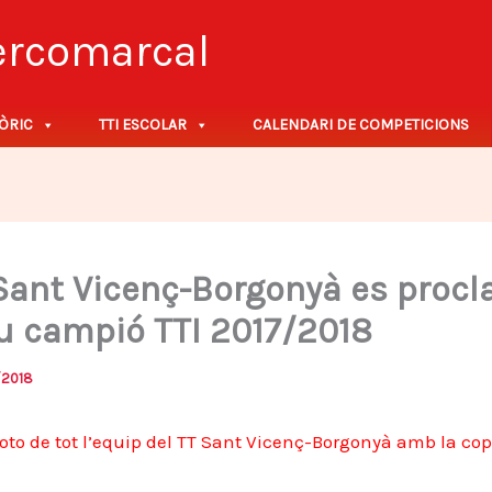
tercomarcal
ÒRIC
TTI ESCOLAR
CALENDARI DE COMPETICIONS
 Sant Vicenç-Borgonyà es proc
u campió TTI 2017/2018
/2018
oto de tot l’equip del TT Sant Vicenç-Borgonyà amb la co