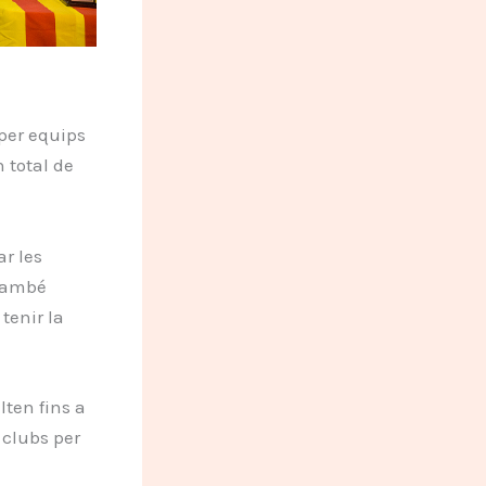
per equips
 total de
ar les
 També
tenir la
ten fins a
 clubs per