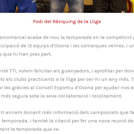
Podi del Rànquing de la Lliga
ntercomarcal acaba de nou la temporada en la competició 
icipació de 12 equips d’Osona i les comarques veïnes, i un
s que hi han pres part.
itè TTI, volem felicitar als guanyadors, i aprofitar per don
ots els clubs practicants a la lliga per ser-hi un any més.
 les gràcies al Consell Esportiu d’Osona per ajudar-nos a 
més segura sota la seva col·laboració i recolzament.
t anirem donant més informació dels campionats que fal
la temporada, i també la citació per fer una nova reunió de
rant la temporada que ve.