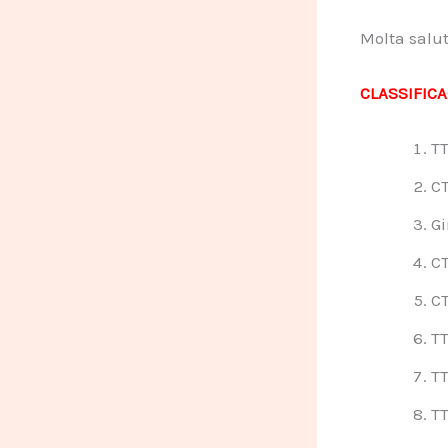
Molta salut,
CLASSIFICA
TT
C
Gi
CT
CT
T
TT
TT