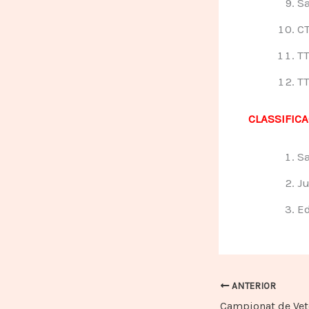
Sa
CT
TT
TT
CLASSIFICA
Sa
Ju
Ed
ANTERIOR
Campionat de Vet