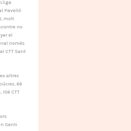
 Lliga
l Pavelló
t, molt
encontre no
yar el
final només
 al CTT Sant
es altres
búcies, 6è
, 10è CTT
ors
en Santi