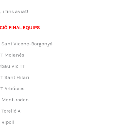
 i fins aviat!
CIÓ FINAL EQUIPS
 Sant Vicenç-Borgonyà
TT Moianès
rbau Vic TT
T Sant Hilari
T Arbúcies
T Mont-rodon
 Torelló A
 Ripoll