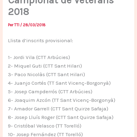
Campionat de Veterans
2018
Per
TTI
/
28/03/2018
Llista d’inscrits provisional:
1- Jordi Vila (CTT Arbúcies)
2- Miquel Guti (CTT Sant Hilari)
3- Paco Nicolàs (CTT Sant Hilari)
4- Juanjo Cortés (TT Sant Vicenç-Borgonyà)
5- Josep Campderrós (CTT Arbúcies)
6- Joaquim Azcón (TT Sant Vicenç-Borgonyà)
7- Amador Garrell (CTT Sant Quirze Safaja)
8- Josep Lluís Roger (CTT Sant Quirze Safaja)
9- Cristóbal Velasco (TT Torelló)
10- Josep Fernández (TT Torelló)