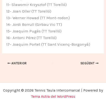
11- Slawomir Krzysztof (TT Torelló)
12- Joan Oller (TT Torelló)
13- Werner Howad (TT Mont-rodon)
14- Jordi Borrull (Girbau Vic TT)
15- Joaquim Pugès (TT Torelló)
16- Antoni Pérez (TT Torelló)
17- Joaquim Portet (TT Sant Vicenç-Borgonyà)
ANTERIOR
SEGÜENT
Copyright © 2026 Tennis Taula Intercomarcal | Powered by
Tema Astra del WordPress