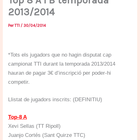
Top 8 A i B temporada
2013/2014
Per
TTI
/
30/04/2014
*Tots els jugadors que no hagin disputat cap
campionat TTI durant la temporada 2013/2014
hauran de pagar 3€ d’inscripció per poder-hi
competir.
Llistat de jugadors inscrits: (DEFINITIU)
Top-8 A
Xevi Sellas (TT Ripoll)
Juanjo Cortés (Sant Quirze TTC)