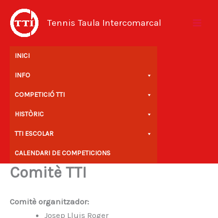
Vés
al
Tennis Taula Intercomarcal
contingut
INICI
INFO
COMPETICIÓ TTI
HISTÒRIC
TTI ESCOLAR
CALENDARI DE COMPETICIONS
Comitè TTI
Comitè organitzador:
Josep Lluis Roger