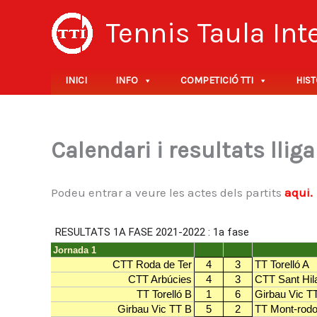
Vés
Tennis Taula In
al
contingut
INICI
INFO
COMPETICIÓ TTI
HIST
Calendari i resultats llig
Podeu entrar a veure les actes dels partits
aqui.