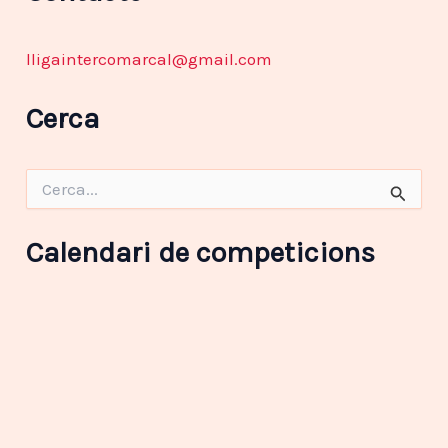
lligaintercomarcal@gmail.com
Cerca
C
e
r
c
Calendari de competicions
a
: