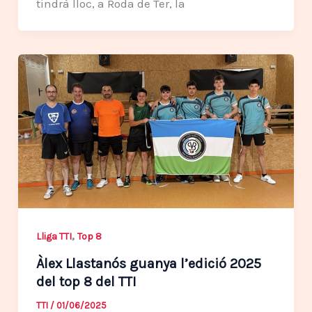
tindrà lloc, a Roda de Ter, la
,
Lliga TTI
Top 8
Àlex Llastanós guanya l’edició 2025
del top 8 del TTI
TTI
/
01/06/2025