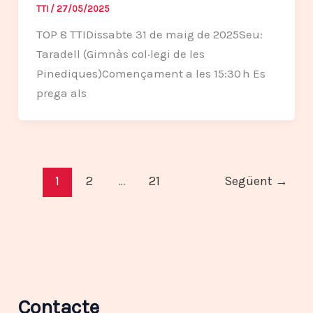
TTI
/
27/05/2025
TOP 8 TTIDissabte 31 de maig de 2025Seu:
Taradell (Gimnàs col·legi de les
Pinediques)Començament a les 15:30 h Es
prega als
1
2
…
21
Següent
→
Contacte