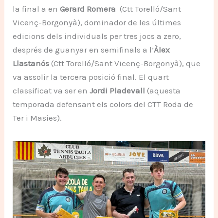
la final a en
Gerard Romera
(Ctt Torelló/Sant
Vicenç-Borgonyà), dominador de les últimes
edicions dels individuals per tres jocs a zero,
després de guanyar en semifinals a l’
Àlex
Llastanós
(Ctt Torelló/Sant Vicenç-Borgonyà), que
va assolir la tercera posició final. El quart
classificat va ser en
Jordi Pladevall
(aquesta
temporada defensant els colors del CTT Roda de
Ter i Masies).