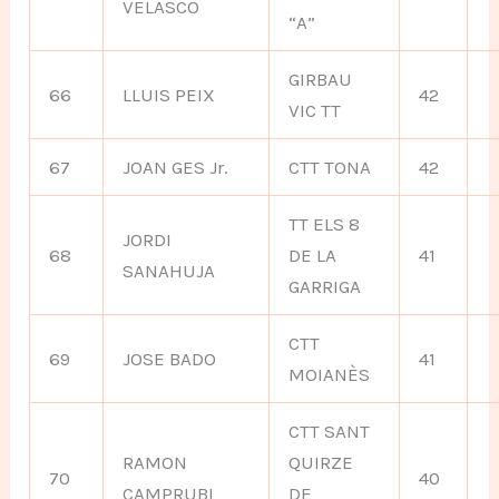
VELASCO
“A”
GIRBAU
66
LLUIS PEIX
42
VIC TT
67
JOAN GES Jr.
CTT TONA
42
TT ELS 8
JORDI
68
DE LA
41
SANAHUJA
GARRIGA
CTT
69
JOSE BADO
41
MOIANÈS
CTT SANT
RAMON
QUIRZE
70
40
CAMPRUBI
DE