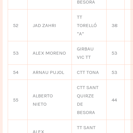
BESORA
TT
52
JAD ZAHRI
TORELLÓ
38
“A”
GIRBAU
53
ALEX MORENO
53
VIC TT
54
ARNAU PUJOL
CTT TONA
53
CTT SANT
ALBERTO
QUIRZE
55
44
NIETO
DE
BESORA
TT SANT
ALEX