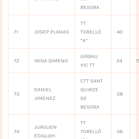
BESORA
TT
71
JOSEP PLANAS
TORELLÓ
40
“A”
GIRBAU
72
IRINA GIMENO
24
1
VIC TT
CTT SANT
DANIEL
QUIRZE
73
38
JIMENEZ
DE
BESORA
TT
JURGUEN
74
TORELLÓ
36
EDIGLOH