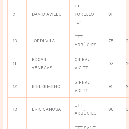
TT
9
DAVID AVILÉS
TORELLÓ
91
“B”
CTT
10
JORDI VILA
75
3
ARBÙCIES
EDGAR
GIRBAU
11
97
2
VENEGAS
VIC TT
GIRBAU
12
BIEL GIMENO
91
2
VIC TT
CTT
13
ERIC CANOSA
96
8
ARBÙCIES
CTT SANT