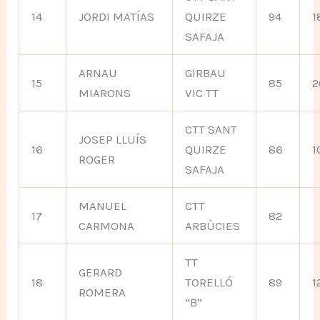
14
JORDI MATÍAS
QUIRZE
94
1
SAFAJA
ARNAU
GIRBAU
15
85
2
MIARONS
VIC TT
CTT SANT
JOSEP LLUÍS
16
QUIRZE
86
1
ROGER
SAFAJA
MANUEL
CTT
17
82
CARMONA
ARBÙCIES
TT
GERARD
18
TORELLÓ
89
1
ROMERA
“B”