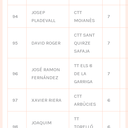
JOSEP
CTT
94
7
PLADEVALL
MOIANÈS
CTT SANT
95
DAVID ROGER
QUIRZE
7
SAFAJA
TT ELS 8
JOSÉ RAMON
96
DE LA
7
FERNÁNDEZ
GARRIGA
CTT
97
XAVIER RIERA
6
ARBÙCIES
TT
JOAQUIM
98
TORELLÓ
6