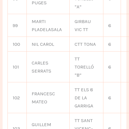
PUGES
“A”
MARTI
GIRBAU
99
6
PLADELASALA
VIC TT
100
NIL CAROL
CTT TONA
6
TT
CARLES
101
TORELLÓ
6
SERRATS
“B”
TT ELS 8
FRANCESC
102
DE LA
6
MATEO
GARRIGA
TT SANT
GUILLEM
103
VICENÇ-
6