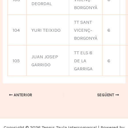
DEORDAL
BORGONYÀ
TT SANT
104
YURI TEIXIDO
VICENÇ-
6
BORGONYÀ
TT ELS 8
JUAN JOSEP
105
DE LA
6
GARRIDO
GARRIGA
ANTERIOR
SEGÜENT
Copyright © 2026 Tennis Taula Intercomarcal | Powered by