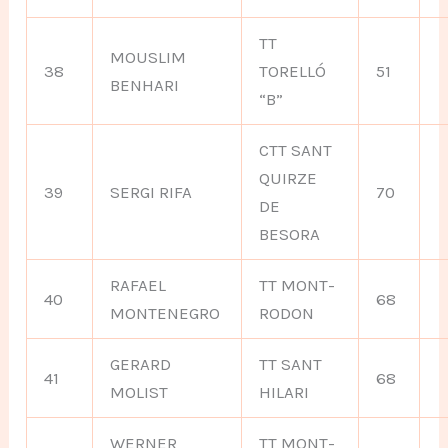
TT
MOUSLIM
38
TORELLÓ
51
BENHARI
“B”
CTT SANT
QUIRZE
39
SERGI RIFA
70
DE
BESORA
RAFAEL
TT MONT-
40
68
MONTENEGRO
RODON
GERARD
TT SANT
41
68
MOLIST
HILARI
WERNER
TT MONT-