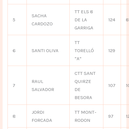
TT ELS 8
SACHA
5
DE LA
124
8
CARDOZO
GARRIGA
TT
6
SANTI OLIVA
TORELLÓ
129
“A”
CTT SANT
RAUL
QUIRZE
7
107
1
SALVADOR
DE
BESORA
JORDI
TT MONT-
8
97
1
FORCADA
RODON