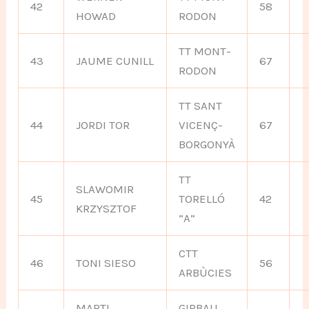
42
58
HOWAD
RODON
TT MONT-
43
JAUME CUNILL
67
RODON
TT SANT
44
JORDI TOR
VICENÇ-
67
BORGONYÀ
TT
SLAWOMIR
45
TORELLÓ
42
KRZYSZTOF
“A”
CTT
46
TONI SIESO
56
ARBÙCIES
MARTI
GIRBAU