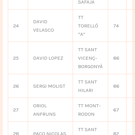
SAFAJA
TT
DAVID
24
TORELLÓ
74
VELASCO
“A”
TT SANT
25
DAVID LOPEZ
VICENÇ-
86
BORGONYÀ
TT SANT
26
SERGI MOLIST
86
HILARI
ORIOL
TT MONT-
27
67
ANFRUNS
RODON
TT SANT
28
PACO NICOLAS
82