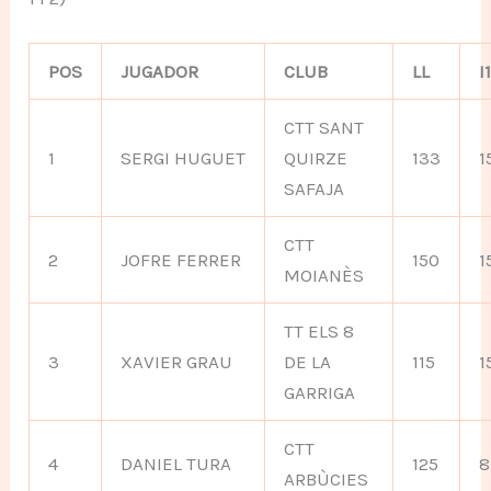
POS
JUGADOR
CLUB
LL
I
CTT SANT
1
SERGI HUGUET
QUIRZE
133
1
SAFAJA
CTT
2
JOFRE FERRER
150
1
MOIANÈS
TT ELS 8
3
XAVIER GRAU
DE LA
115
1
GARRIGA
CTT
4
DANIEL TURA
125
8
ARBÙCIES