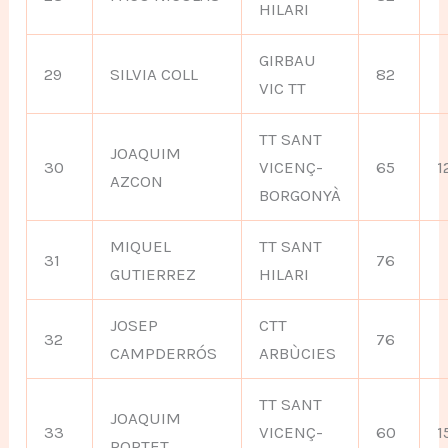
HILARI
GIRBAU
29
SILVIA COLL
82
VIC TT
TT SANT
JOAQUIM
30
VICENÇ-
65
1
AZCON
BORGONYÀ
MIQUEL
TT SANT
31
76
GUTIERREZ
HILARI
JOSEP
CTT
32
76
CAMPDERRÓS
ARBÙCIES
TT SANT
JOAQUIM
33
VICENÇ-
60
1
PORTET