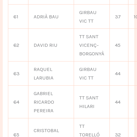
GIRBAU
61
ADRIÀ BAU
37
1
VIC TT
TT SANT
62
DAVID RIU
VICENÇ-
45
BORGONYÀ
RAQUEL
GIRBAU
63
44
LARUBIA
VIC TT
GABRIEL
TT SANT
64
RICARDO
44
HILARI
PEREIRA
TT
CRISTOBAL
65
TORELLÓ
32