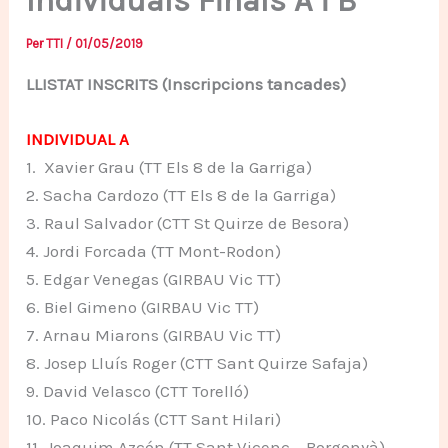
Individuals Finals A i B
Per
TTI
/
01/05/2019
LLISTAT INSCRITS (Inscripcions tancades)
INDIVIDUAL A
1. Xavier Grau (TT Els 8 de la Garriga)
2. Sacha Cardozo (TT Els 8 de la Garriga)
3. Raul Salvador (CTT St Quirze de Besora)
4. Jordi Forcada (TT Mont-Rodon)
5. Edgar Venegas (GIRBAU Vic TT)
6. Biel Gimeno (GIRBAU Vic TT)
7. Arnau Miarons (GIRBAU Vic TT)
8. Josep Lluís Roger (CTT Sant Quirze Safaja)
9. David Velasco (CTT Torelló)
10. Paco Nicolás (CTT Sant Hilari)
11. Joaquim Azcón (TT Sant Vicenç – Borgonyà)