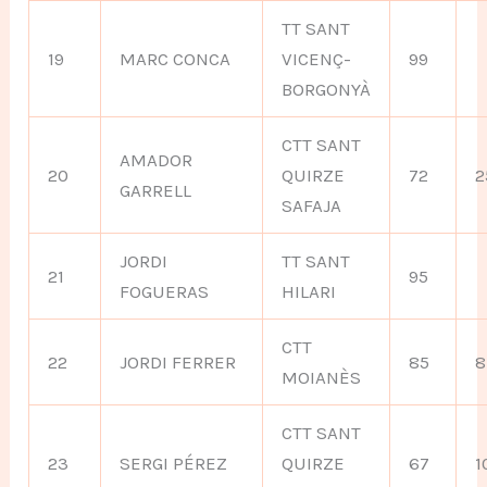
TT SANT
19
MARC CONCA
VICENÇ-
99
BORGONYÀ
CTT SANT
AMADOR
20
QUIRZE
72
2
GARRELL
SAFAJA
JORDI
TT SANT
21
95
FOGUERAS
HILARI
CTT
22
JORDI FERRER
85
8
MOIANÈS
CTT SANT
23
SERGI PÉREZ
QUIRZE
67
1