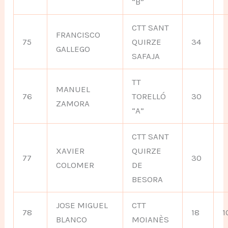
“B”
CTT SANT
FRANCISCO
75
QUIRZE
34
GALLEGO
SAFAJA
TT
MANUEL
76
TORELLÓ
30
ZAMORA
“A”
CTT SANT
XAVIER
QUIRZE
77
30
COLOMER
DE
BESORA
JOSE MIGUEL
CTT
78
18
1
BLANCO
MOIANÈS