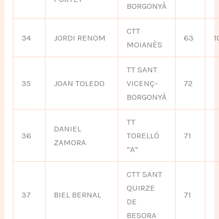
BORGONYÀ
CTT
34
JORDI RENOM
63
1
MOIANÈS
TT SANT
35
JOAN TOLEDO
VICENÇ-
72
BORGONYÀ
TT
DANIEL
36
TORELLÓ
71
ZAMORA
“A”
CTT SANT
QUIRZE
37
BIEL BERNAL
71
DE
BESORA