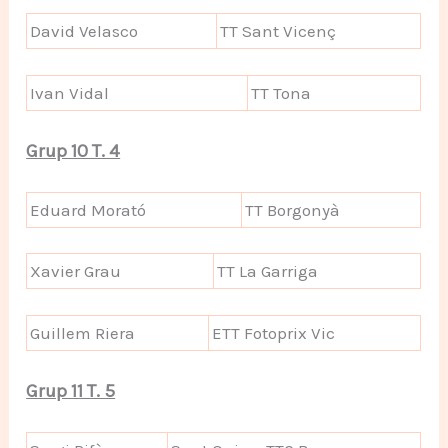
David Velasco
TT Sant Vicenç
Ivan Vidal
TT Tona
Grup 10 T. 4
Eduard Morató
TT Borgonyà
Xavier Grau
TT La Garriga
Guillem Riera
ETT Fotoprix Vic
Grup 11 T. 5