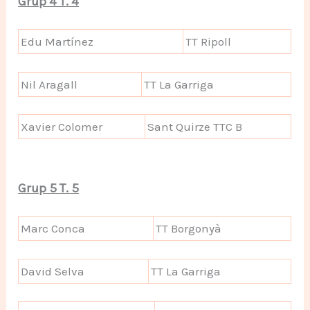
Grup 4 T. 4
Edu Martínez
TT Ripoll
Nil Aragall
TT La Garriga
Xavier Colomer
Sant Quirze TTC B
Grup 5 T. 5
Marc Conca
TT Borgonyà
David Selva
TT La Garriga