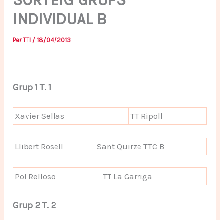
SORTEIG GRUPS
INDIVIDUAL B
Per
TTI
/
18/04/2013
Grup 1 T. 1
Xavier Sellas
TT Ripoll
Llibert Rosell
Sant Quirze TTC B
Pol Relloso
TT La Garriga
Grup 2 T. 2