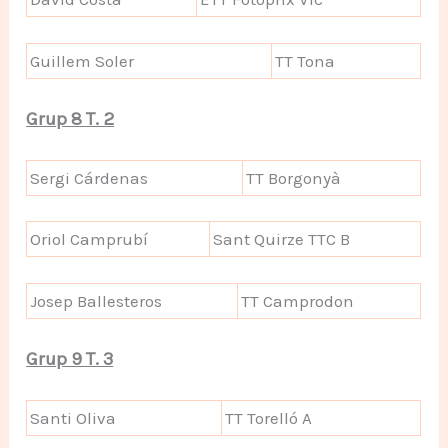
Guillem Soler
TT Tona
Grup 8 T. 2
Sergi Cárdenas
TT Borgonyà
Oriol Camprubí
Sant Quirze TTC B
Josep Ballesteros
TT Camprodon
Grup 9 T. 3
Santi Oliva
TT Torelló A