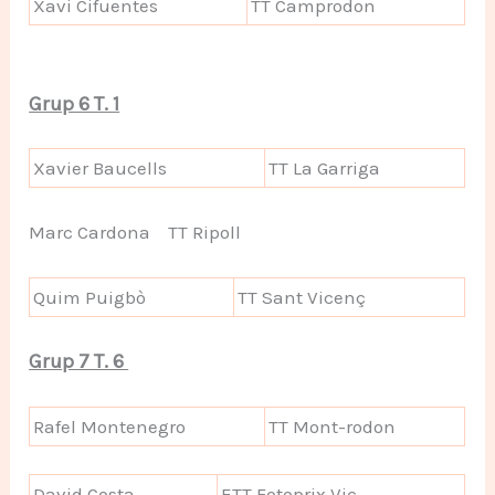
Xavi Cifuentes
TT Camprodon
Grup 6 T. 1
Xavier Baucells
TT La Garriga
Marc Cardona TT Ripoll
Quim Puigbò
TT Sant Vicenç
Grup 7 T. 6
Rafel Montenegro
TT Mont-rodon
David Costa
ETT Fotoprix Vic