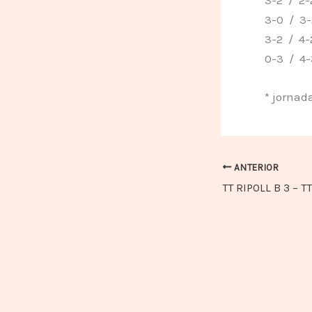
3-0 / 3-2
3-2 / 4-2
0-3 / 4-3
* jornada
ANTERIOR
TT RIPOLL B 3 – T