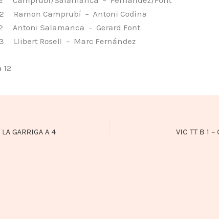
 Ramon Camprubí – Antoni Codina
 Antoni Salamanca – Gerard Font
 Llibert Rosell – Marc Fernández
 12
T LA GARRIGA A 4
VIC TT B 1 –