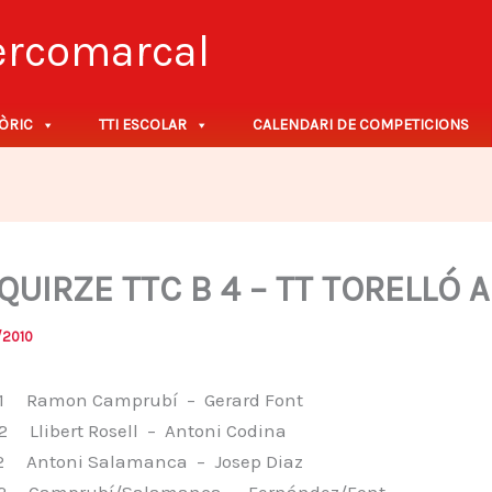
tercomarcal
ÒRIC
TTI ESCOLAR
CALENDARI DE COMPETICIONS
QUIRZE TTC B 4 – TT TORELLÓ A
/2010
 Ramon Camprubí – Gerard Font
Llibert Rosell – Antoni Codina
 Antoni Salamanca – Josep Diaz
 Camprubí/Salamanca – Fernández/Font