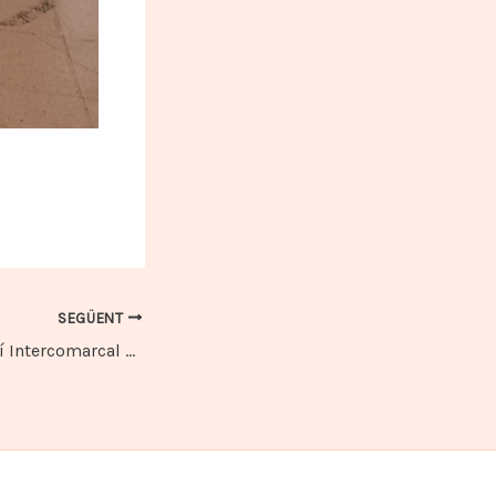
SEGÜENT
Top-8 i Top Femení Intercomarcal 2022