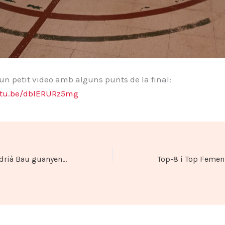
un petit video amb alguns punts de la final:
utu.be/dblERURz5mg
Arnau Miarons i Adrià Bau guanyen la 2ª fase del Torneig Individual del TTI 2022