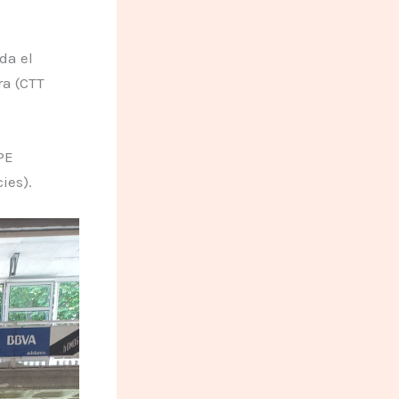
da el
ra (CTT
PE
ies).