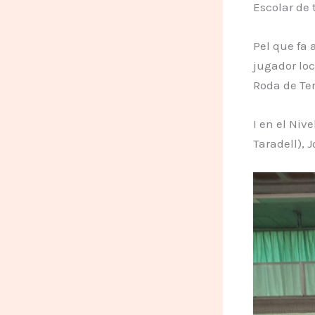
Escolar de 
Pel que fa 
jugador loc
Roda de Ter)
I en el Niv
Taradell), J