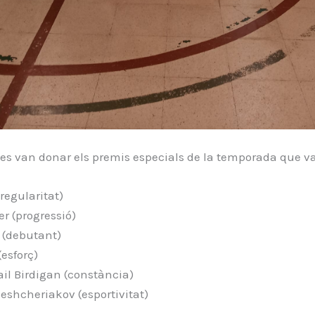
es van donar els premis especials de la temporada que va
(regularitat)
r (progressió)
 (debutant)
(esforç)
il Birdigan (constància)
eshcheriakov (esportivitat)