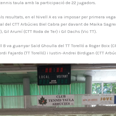
tennis taula amb la participació de 22 jugadors.
als resultats, en el Nivell A es va imposar per primera vega
al del CTT Arbúcies Biel Cabra per davant de Maika Sagre
, Gil Arumí (CTT Roda de Ter) i Gil Dachs (Vic TT).
ell B va guanyar Saïd Ghoulla del TT Torelló a Roger Boix (C
ordi Fajardo (TT Torelló) i Iustin-Andrei Birdigan (CTT Arbúc