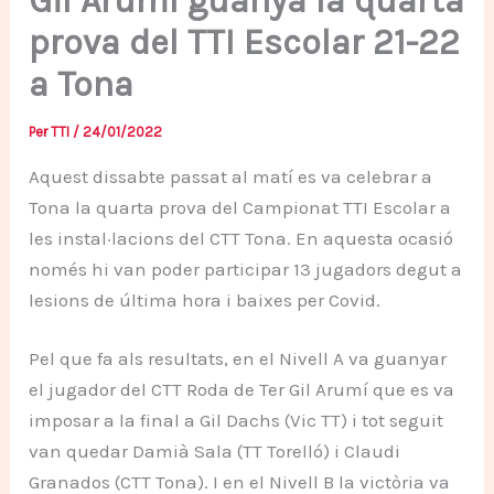
Gil Arumí guanya la quarta
prova del TTI Escolar 21-22
a Tona
Per
TTI
/
24/01/2022
Aquest dissabte passat al matí es va celebrar a
Tona la quarta prova del Campionat TTI Escolar a
les instal·lacions del CTT Tona. En aquesta ocasió
només hi van poder participar 13 jugadors degut a
lesions de última hora i baixes per Covid.
Pel que fa als resultats, en el Nivell A va guanyar
el jugador del CTT Roda de Ter Gil Arumí que es va
imposar a la final a Gil Dachs (Vic TT) i tot seguit
van quedar Damià Sala (TT Torelló) i Claudi
Granados (CTT Tona). I en el Nivell B la victòria va