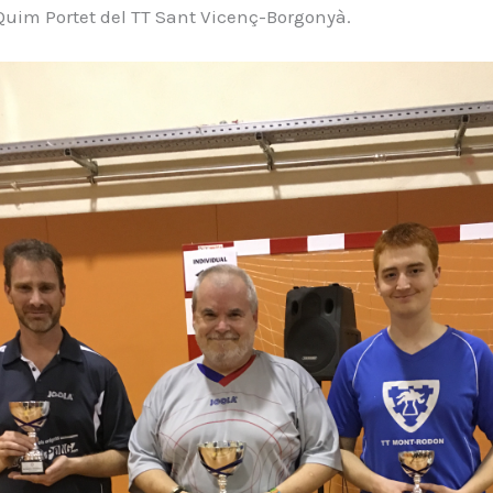
Quim Portet del TT Sant Vicenç-Borgonyà.