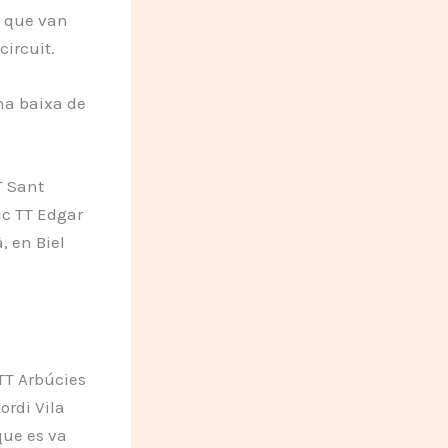
s que van
circuit.
una baixa de
T Sant
ic TT Edgar
, en Biel
CTT Arbúcies
rdi Vila
que es va