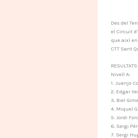
Des del Ten
el Circuit 
que així en
CTT Sant Qu
RESULTATS
Nivell A:
1. Juanjo C
2. Edgar Ve
3. Biel Gim
4. Miquel G
5. Jordi Fo
6. Sergi Pé
7. Sergi Hu