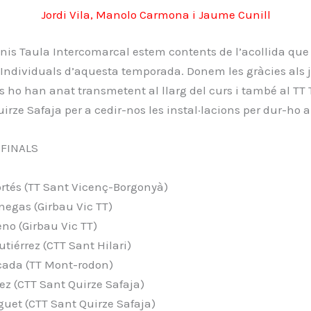
Jordi Vila, Manolo Carmona i Jaume Cunill
nis Taula Intercomarcal estem contents de l’acollida que
d’Individuals d’aquesta temporada. Donem les gràcies als
s ho han anat transmetent al llarg del curs i també al TT To
irze Safaja per a cedir-nos les instal·lacions per dur-ho a
 FINALS
ortés (TT Sant Vicenç-Borgonyà)
negas (Girbau Vic TT)
eno (Girbau Vic TT)
utiérrez (CTT Sant Hilari)
rcada (TT Mont-rodon)
rez (CTT Sant Quirze Safaja)
guet (CTT Sant Quirze Safaja)