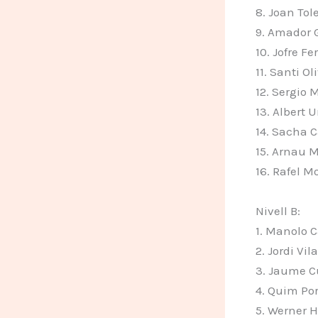
8. Joan Tol
9. Amador G
10. Jofre F
11. Santi Ol
12. Sergio 
13. Albert 
14. Sacha 
15. Arnau M
16. Rafel 
Nivell B:
1. Manolo 
2. Jordi Vil
3. Jaume C
4. Quim Por
5. Werner 