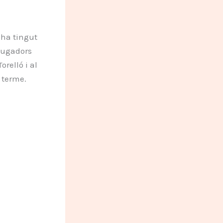
 ha tingut
 jugadors
relló i al
 terme.