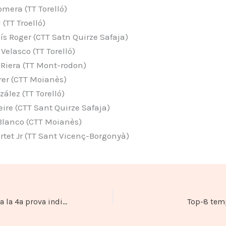
omera (TT Torelló)
 (TT Troelló)
uís Roger (CTT Satn Quirze Safaja)
 Velasco (TT Torelló)
 Riera (TT Mont-rodon)
rrer (CTT Moianès)
zález (TT Torelló)
eire (CTT Sant Quirze Safaja)
 Blanco (CTT Moianès)
rtet Jr (TT Sant Vicenç-Borgonyà)
Daniel Tura guanya la 4a prova individual de l’Escolar TTI
Top-8 tem