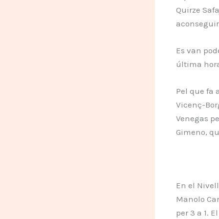
Quirze Safa
aconseguir 
Es van pode
última hora
Pel que fa 
Vicenç-Borg
Venegas per
Gimeno, que
En el Nivel
Manolo Car
per 3 a 1. 