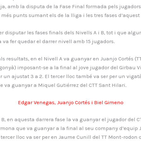
ja, amb la disputa de la Fase Final formada pels jugador
més punts sumant els de la lliga i les tres fases d’aquest 
r disputar les fases finals dels Nivells A i B, tot i que alg
 va fer quedar el darrer nivell amb 15 jugadors.
als resultats, en el Nivell A va guanyar en Juanjo Cortés (T
onyà) imposant-se a la final al jove jugador del Girbau V
 un ajustat 3 a 2. El tercer lloc també va ser per un vigatà
 va guanyar a Miquel Gutiérrez del CTT Sant Hilari.
Edgar Venegas, Juanjo Cortés i Biel Gimeno
l B, en aquesta darrera fase la va guanyar el jugador del 
mona que va guanyar a la final al seu company d’equip Jo
El tercer lloc va ser per en Jaume Cunill del TT Mont-rodon 