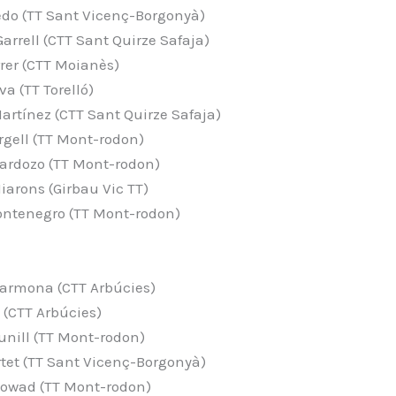
edo (TT Sant Vicenç-Borgonyà)
arrell (CTT Sant Quirze Safaja)
errer (CTT Moianès)
iva (TT Torelló)
Martínez (CTT Sant Quirze Safaja)
Urgell (TT Mont-rodon)
Cardozo (TT Mont-rodon)
iarons (Girbau Vic TT)
Montenegro (TT Mont-rodon)
Carmona (CTT Arbúcies)
a (CTT Arbúcies)
unill (TT Mont-rodon)
tet (TT Sant Vicenç-Borgonyà)
Howad (TT Mont-rodon)