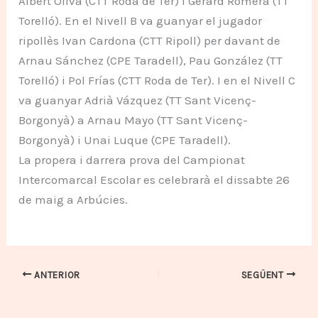
Albert Oliva (CTT Roda de Ter) i Gerard Romera (TT
Torelló). En el Nivell B va guanyar el jugador
ripollès Ivan Cardona (CTT Ripoll) per davant de
Arnau Sánchez (CPE Taradell), Pau González (TT
Torelló) i Pol Frías (CTT Roda de Ter). I en el Nivell C
va guanyar Adrià Vázquez (TT Sant Vicenç-
Borgonyà) a Arnau Mayo (TT Sant Vicenç-
Borgonyà) i Unai Luque (CPE Taradell).
La propera i darrera prova del Campionat
Intercomarcal Escolar es celebrarà el dissabte 26
de maig a Arbúcies.
ANTERIOR
SEGÜENT