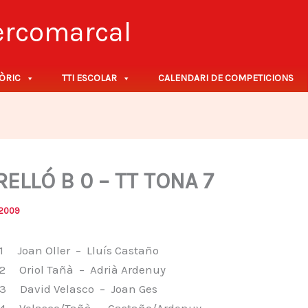
tercomarcal
ÒRIC
TTI ESCOLAR
CALENDARI DE COMPETICIONS
RELLÓ B 0 – TT TONA 7
/2009
 Joan Oller – Lluís Castaño
 Oriol Tañà – Adrià Ardenuy
 David Velasco – Joan Ges
 Velasco/Tañà – Castaño/Ardenuy