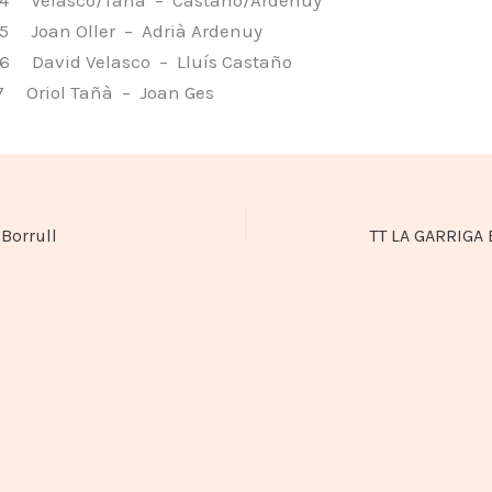
 Joan Oller – Adrià Ardenuy
 David Velasco – Lluís Castaño
 Oriol Tañà – Joan Ges
 Borrull
TT LA GARRIGA B