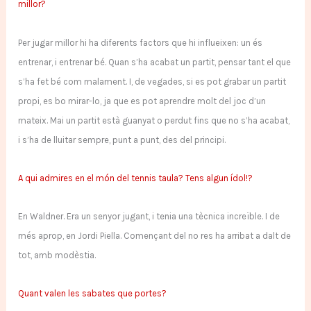
millor?
Per jugar millor hi ha diferents factors que hi influeixen: un és
entrenar, i entrenar bé. Quan s’ha acabat un partit, pensar tant el que
s’ha fet bé com malament. I, de vegades, si es pot grabar un partit
propi, es bo mirar-lo, ja que es pot aprendre molt del joc d’un
mateix. Mai un partit està guanyat o perdut fins que no s’ha acabat,
i s’ha de lluitar sempre, punt a punt, des del principi.
A qui admires en el món del tennis taula? Tens algun ídol!?
En Waldner. Era un senyor jugant, i tenia una tècnica increïble. I de
més aprop, en Jordi Piella. Començant del no res ha arribat a dalt de
tot, amb modèstia.
Quant valen les sabates que portes?