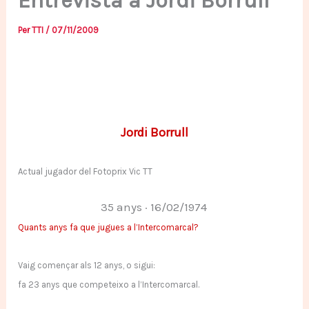
Entrevista a Jordi Borrull
Per
TTI
/
07/11/2009
Jordi Borrull
Actual jugador del Fotoprix Vic TT
35 anys · 16/02/1974
Quants anys fa que jugues a l’Intercomarcal?
Vaig començar als 12 anys, o sigui:
fa 23 anys que competeixo a l’Intercomarcal.