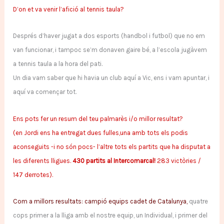
D’on et va venir l’afició al tennis taula?
Després d’haver jugat a dos esports (handbol i futbol) que no em
van funcionar, i tampoc se’m donaven gaire bé, a l’escola jugàvem
a tennis taula a la hora del pati.
Un dia vam saber que hi havia un club aquí a Vic, ens i vam apuntar, i
aquí va començar tot.
Ens pots fer un resum del teu palmarès i/o millor resultat?
(en Jordi ens ha entregat dues fulles,una amb tots els podis
aconseguits -i no són pocs- l’altre tots els partits que ha disputat a
les diferents lligues.
430 partits al Intercomarcal!
283 victòries /
147 derrotes).
Com a millors resultats: campió equips cadet de Catalunya,
quatre
cops primer a la lliga amb el nostre equip, un Individual, i primer del