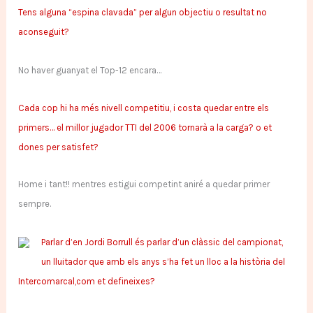
Tens alguna “espina clavada” per algun objectiu o resultat no
aconseguit?
No haver guanyat el Top-12 encara…
Cada cop hi ha més nivell competitiu, i costa quedar entre els
primers… el millor jugador TTI del 2006 tornarà a la carga? o et
dones per satisfet?
Home i tant!! mentres estigui competint aniré a quedar primer
sempre.
Parlar d’en Jordi Borrull és parlar d’un clàssic del campionat,
un lluitador que amb els anys s’ha fet un lloc a la història del
Intercomarcal,com et defineixes?