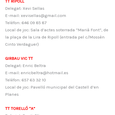
TT RIPOLL
Delegat: Xevi Sellas
E-mail: xevisellas@gmail.com
Telèfon: 646 09 85 87
Local de joc: Sala d’actes soterrada “Marià Font”, de
la plaça de la Lira de Ripoll (entrada pel c/Mossèn
Cinto Verdaguer)
GIRBAU VIC TT
Delegat: Enric Beltra
E-mail: enricbeltra@hotmail.es
Telèfon: 657 63 32 10
Local de joc: Pavelló municipal del Castell d’en
Planes
TT TORELLÓ “A”