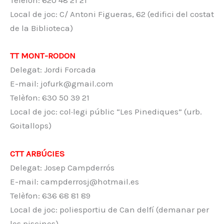
Telèfon: 620 48 21 21
Local de joc: C/ Antoni Figueras, 62 (edifici del costat
de la Biblioteca)
TT MONT-RODON
Delegat: Jordi Forcada
E-mail: jofurk@gmail.com
Telèfon: 630 50 39 21
Local de joc: col·legi públic “Les Pinediques” (urb.
Goitallops)
CTT ARBÚCIES
Delegat: Josep Campderrós
E-mail: campderrosj@hotmail.es
Telèfon: 636 68 81 89
Local de joc: poliesportiu de Can delfí (demanar per
les piscines)