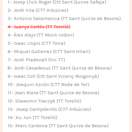
1- Josep Lluís Roger (Ctt Sant Quirze Safaja)
2- Jordi Vila (CTT Arbúcies)
3- Antonio Salamanca (TT Sant Quirze de Besora)
4- Juanjo Cortés (TT Torelló)
4- Àlex Alejo (TT Mont-rodon)
5- Isaac Llopis (CTT Tona)
6- Miquel Gutierrez (CTT Sant Hilari)
7- Jordi Pladevall (Vic TT)
8- Jordi Casadesus (TT Sant Quirze de Besora)
9- Isaac Coll (Ctt Sant Vicenç-Borgonyà)
10- Joaquin Azcón (CTT Roda de Ter)
11- Joan Riera (TT Sant Quirze de Besora)
12- Slawomir Traczyk (TT Torelló)
13- Josep Campderrós (CTT Arbúcies)
14- Xu Jun (TT Torelló)
15- Marc Cardona (TT Sant Quirze de Besora)