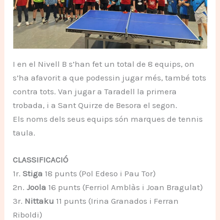
I en el Nivell B s’han fet un total de 8 equips, on
s’ha afavorit a que podessin jugar més, també tots
contra tots. Van jugar a Taradell la primera
trobada, i a Sant Quirze de Besora el segon.
Els noms dels seus equips són marques de tennis
taula.
CLASSIFICACIÓ
1r.
Stiga
18 punts (Pol Edeso i Pau Tor)
2n.
Joola
16 punts (Ferriol Amblàs i Joan Bragulat)
3r.
Nittaku
11 punts (Irina Granados i Ferran
Riboldi)