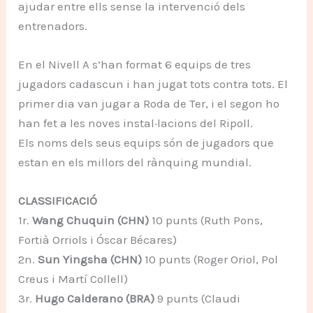
ajudar entre ells sense la intervenció dels
entrenadors.
En el Nivell A s’han format 6 equips de tres
jugadors cadascun i han jugat tots contra tots. El
primer dia van jugar a Roda de Ter, i el segon ho
han fet a les noves instal·lacions del Ripoll.
Els noms dels seus equips són de jugadors que
estan en els millors del rànquing mundial.
CLASSIFICACIÓ
1r.
Wang Chuquin (CHN)
10 punts (Ruth Pons,
Fortià Orriols i Óscar Bécares)
2n.
Sun Yingsha (CHN)
10 punts (Roger Oriol, Pol
Creus i Martí Collell)
3r.
Hugo Calderano (BRA)
9 punts (Claudi