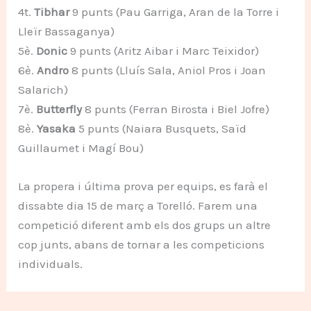
4t.
Tibhar
9 punts (Pau Garriga, Aran de la Torre i
Lleïr Bassaganya)
5è.
Donic
9 punts (Aritz Aibar i Marc Teixidor)
6è.
Andro
8 punts (Lluís Sala, Aniol Pros i Joan
Salarich)
7è.
Butterfly
8 punts (Ferran Birosta i Biel Jofre)
8è.
Yasaka
5 punts (Naiara Busquets, Saïd
Guillaumet i Magí Bou)
La propera i última prova per equips, es farà el
dissabte dia 15 de març a Torelló. Farem una
competició diferent amb els dos grups un altre
cop junts, abans de tornar a les competicions
individuals.