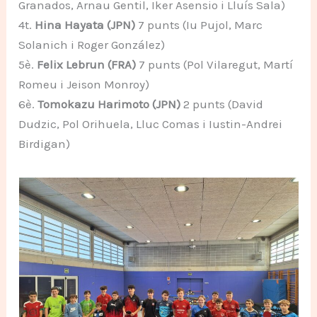
Granados, Arnau Gentil, Iker Asensio i Lluís Sala)
4t.
Hina Hayata (JPN)
7 punts (Iu Pujol, Marc
Solanich i Roger González)
5è.
Felix Lebrun (FRA)
7 punts (Pol Vilaregut, Martí
Romeu i Jeison Monroy)
6è.
Tomokazu Harimoto (JPN)
2 punts (David
Dudzic, Pol Orihuela, Lluc Comas i Iustin-Andrei
Birdigan)