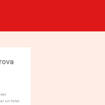
rova
 del
ar un total