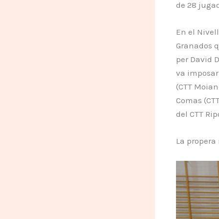
de 28 jugad
En el Nivel
Granados qu
per David Du
va imposar
(CTT Moianè
Comas (CTT 
del CTT Ripo
La propera 