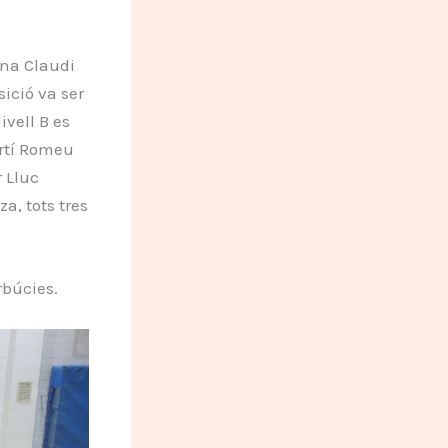
ona Claudi
sició va ser
ivell B es
artí Romeu
r Lluc
a, tots tres
rbúcies.