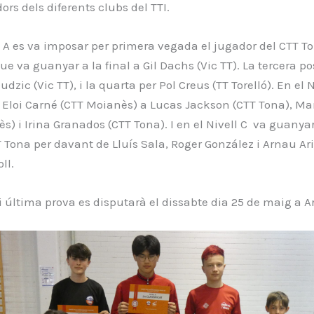
ors dels diferents clubs del TTI.
l A es va imposar per primera vegada el jugador del CTT T
e va guanyar a la final a Gil Dachs (Vic TT). La tercera po
dzic (Vic TT), i la quarta per Pol Creus (TT Torelló). En el N
 Eloi Carné (CTT Moianès) a Lucas Jackson (CTT Tona), M
s) i Irina Granados (CTT Tona). I en el Nivell C va guanya
Tona per davant de Lluís Sala, Roger González i Arnau Ariz
ll.
i última prova es disputarà el dissabte dia 25 de maig a A