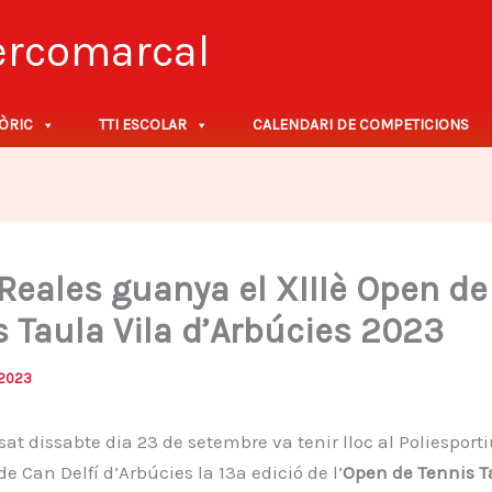
tercomarcal
ÒRIC
TTI ESCOLAR
CALENDARI DE COMPETICIONS
 Reales guanya el XIIIè Open de
s Taula Vila d’Arbúcies 2023
/2023
at dissabte dia 23 de setembre va tenir lloc al Poliesporti
e Can Delfí d’Arbúcies la 13a edició de l’
Open de Tennis T