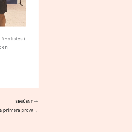
finalistes i
t en
SEGÜENT
Gil Dachs guanya la primera prova del TTI Escolar a Torelló