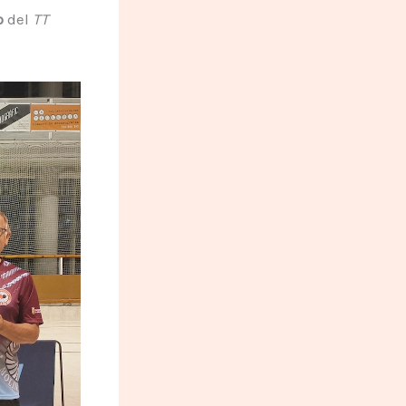
o
del
TT