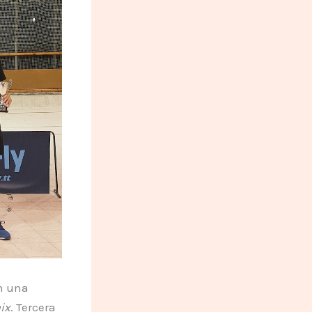
n una
ix
. Tercera