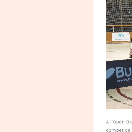
A l’Open B 
competida f