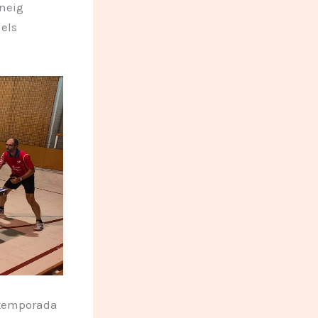
rneig
 els
 temporada