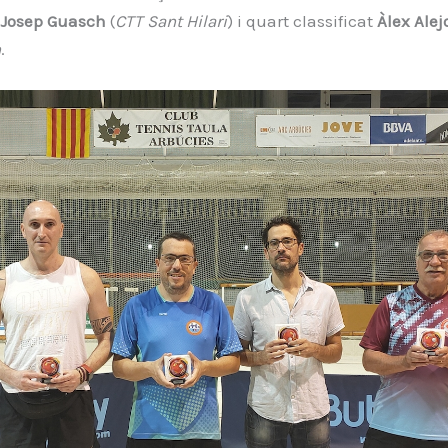
Josep Guasch
(
CTT Sant Hilari
) i quart classificat
Àlex Alej
n
.