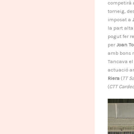
competirà a
torneig, de
imposat a
la part alt
pogut fer r
per
Joan To
amb bons mo
Tancava el
actuació am
Riera
(
TT S
(
CTT Carde