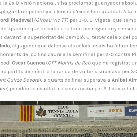
 la 2a Divisió Nacional, s’ha proclamat guanyador absolu
splegant un potent joc ofensiu d’excel·lent qualitat. A la fi
Jordi Pladevall
(
Girbau Vic TT
) per 3-0. El vigatà, que sempr
a del quadre i que accedia a la final per segon any consec
es davant la superioritat del campió. El tercer calaix del p
ledo
, el jugador que defensa els colors locals ha fet un bo
ments de joc fins caure a la semifinal per 3-0 contra Pl
 podi
Oscar Cuenca
(
CTT Molins de Rei
) que ha registrat u
b partits de mèrit, a la ronda de vuitens superava per 3-
ant Quirze Besora
), a quarts de final superava a
Aníbal Al
deu
) per idèntic resultat, i a semis cedia per 3-1 davant el