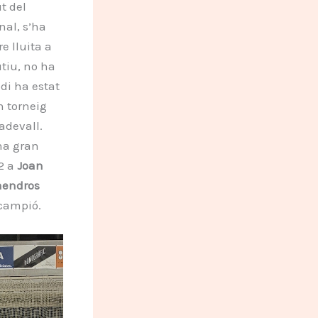
t del
nal, s’ha
e lluita a
utiu, no ha
odi ha estat
n torneig
adevall.
na gran
2 a
Joan
mendros
 campió.