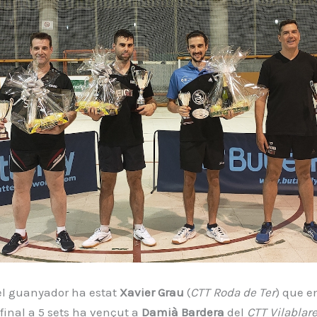
el guanyador ha estat
Xavier Grau
(
CTT Roda de Ter
) que e
inal a 5 sets ha vençut a
Damià Bardera
del
CTT Vilablare