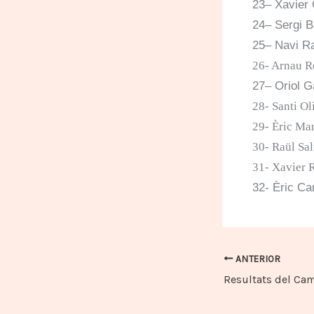
2
3
– Xavier 
2
4
– Sergi 
2
5
– Navi R
26- Arnau R
2
7
– Oriol G
28- Santi Ol
29- Èric Mar
30- Raül Sa
31- Xavier 
32- Èric Ca
ANTERIOR