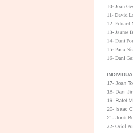
10- Joan Ges
11- David L
12- Eduard 
13- Jaume B
14- Dani Po
15- Paco Nic
16- Dani Gar
INDIVIDUA
17- Joan To
18- Dani J
19- Rafel M
20- Isaac Co
21-
Jordi Bo
22- Oriol P