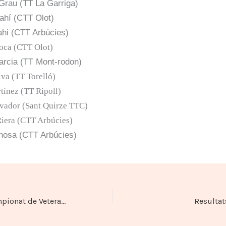
Grau (TT La Garriga)
Bah
í (CTT Olot)
ahi (CTT Arbúcies)
oca (CTT Olot)
arcia (
TT Mont-rodon)
iva (TT Torelló)
tínez (TT Ripoll)
lvador (Sant Quirze TTC)
Riera (CTT Arbúcies)
nosa (CTT Arbúcies)
Resultats del Campionat de Veterans 2015
Resultat