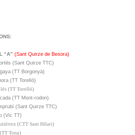
ONS:
L “A”
(Sant Quirze de Besora)
ortés (Sant Quirze TTC)
rgaya (TT Borgonyà)
ora (TT Torelló)
lés (TT Torelló)
rcada (TT Mont-rodon)
mprubí (Sant Quirze TTC)
o (Vic TT)
tiérrez (CTT Sant Hilari)
 (TT Tona)