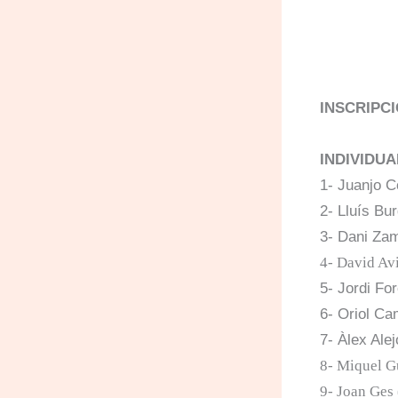
INSCRIPCI
INDIVIDUA
1-
Juanjo C
2- Lluís Bu
3- Dani Zam
4- David Avi
5- Jordi Fo
6- Oriol Ca
7- Àlex Alej
8- Miquel Gu
9- Joan Ges