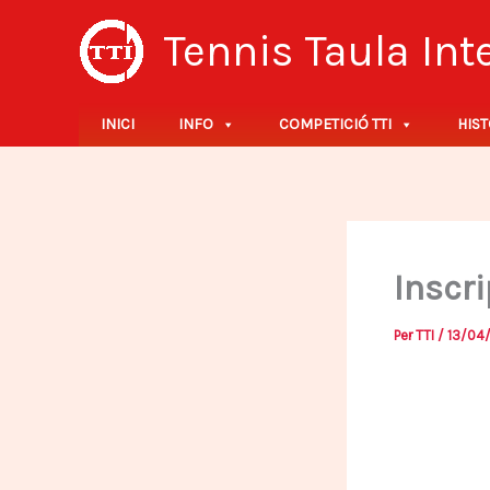
Vés
Tennis Taula In
al
contingut
INICI
INFO
COMPETICIÓ TTI
HIST
Inscri
Per
TTI
/
13/04