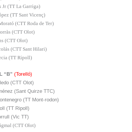
 Jr (TT La Garriga)
ópez (TT Sant Vicenç)
Morató (CTT Roda de Ter)
orràs (CTT Olot)
ns (CTT Olot)
olás (CTT Sant Hilari)
cia (TT Ripoll)
L “B”
(Torelló)
ledo (CTT Olot)
iménez (Sant Quirze TTC)
ontenegro (TT Mont-rodon)
ll (TT Ripoll)
rrull (Vic TT)
uigmal (CTT Olot)