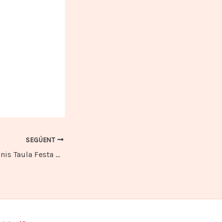
SEGÜENT
XIIè Torneig de Tennis Taula Festa Major Sant Quirze de Besora