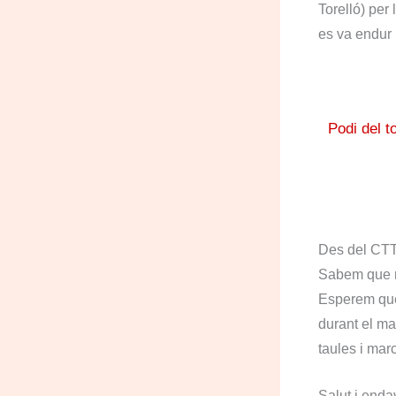
Torelló) per 
es va endur l
Podi del t
Des del CTT 
Sabem que mo
Esperem que 
durant el ma
taules i mar
Salut i endav