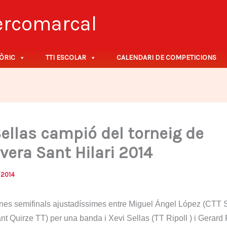
tercomarcal
ÒRIC
TTI ESCOLAR
CALENDARI DE COMPETICIONS
Sellas campió del torneig de
vera Sant Hilari 2014
/2014
es semifinals ajustadíssimes entre Miguel Ángel López (CTT Sa
ant Quirze TT) per una banda i Xevi Sellas (TT Ripoll ) i Gerard