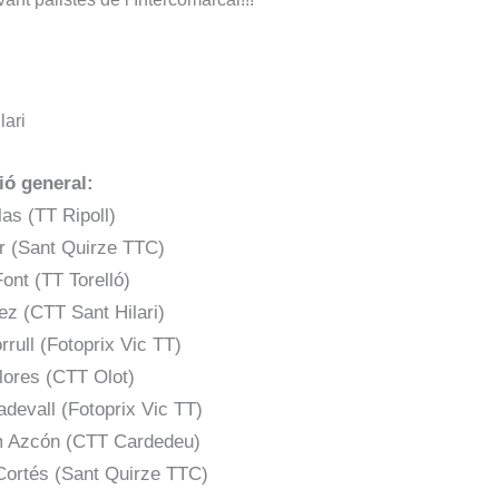
lari
ió general:
las (TT Ripoll)
or (Sant Quirze TTC)
ont (TT Torelló)
ez (CTT Sant Hilari)
rrull (Fotoprix Vic TT)
Flores (CTT Olot)
adevall (Fotoprix Vic TT)
m Azcón (CTT Cardedeu)
Cortés (Sant Quirze TTC)