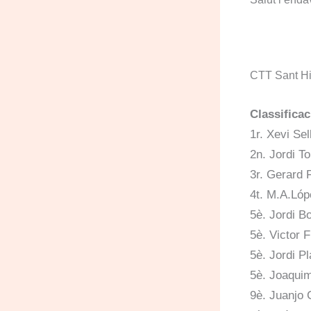
CTT Sant Hi
Classificac
1r. Xevi Sel
2n. Jordi T
3r. Gerard F
4t. M.A.Lóp
5è. Jordi Bo
5è. Victor 
5è. Jordi Pl
5è. Joaqui
9è. Juanjo 