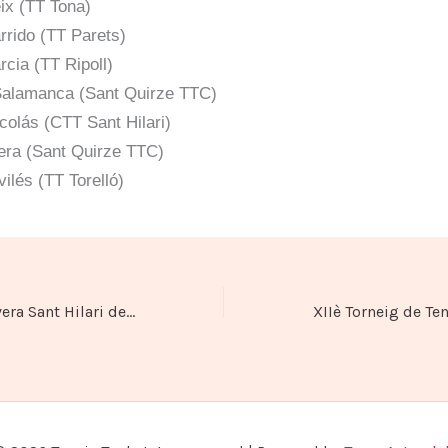
eix (TT Tona)
rrido (TT Parets)
rcia (TT Ripoll)
Salamanca (Sant Quirze TTC)
colás (CTT Sant Hilari)
era (Sant Quirze TTC)
ilés (TT Torelló)
Torneig de Primavera Sant Hilari de Sacalm