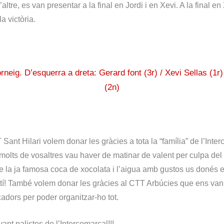
l’altre, es van presentar a la final en Jordi i en Xevi. A la final e
a victòria.
orneig. D’esquerra a dreta: Gerard font (3r) / Xevi Sellas (1r) 
(2n)
Sant Hilari volem donar les gràcies a tota la “família” de l’Inter
lts de vosaltres vau haver de matinar de valent per culpa del 
la ja famosa coca de xocolata i l’aigua amb gustos us donés 
tí! També volem donar les gràcies al CTT Arbúcies que ens van
cadors per poder organitzar-ho tot.
ant palistes de l’Intercomarcal!!!