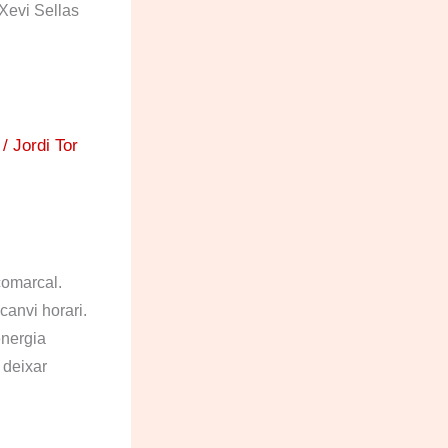
n Xevi Sellas
/ Jordi Tor
comarcal.
canvi horari.
energia
 deixar