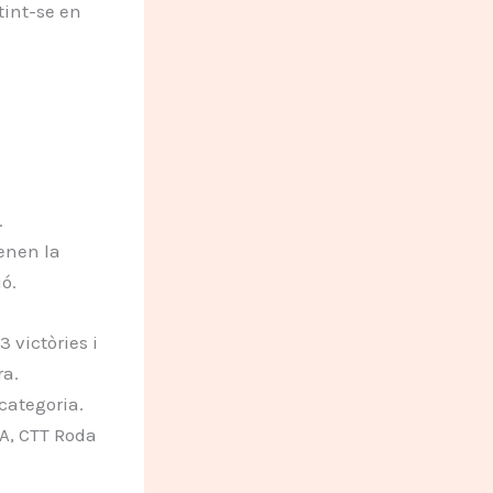
tint-se en
.
tenen la
ó.
 victòries i
ra.
categoria.
 A, CTT Roda