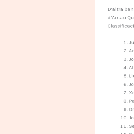
D’altra ba
d’Arnau Qui
Classificac
Ju
A
Jo
Al
Ll
Jo
Xe
Pa
Or
Jo
Se