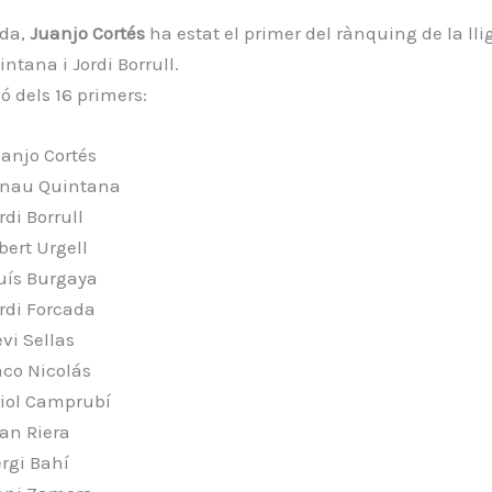
nda,
Juanjo Cortés
ha estat el primer del rànquing de la lli
ntana i Jordi Borrull.
ió dels 16 primers:
anjo Cortés
rnau Quintana
rdi Borrull
bert Urgell
uís Burgaya
rdi Forcada
vi Sellas
co Nicolás
iol Camprubí
an Riera
rgi Bahí