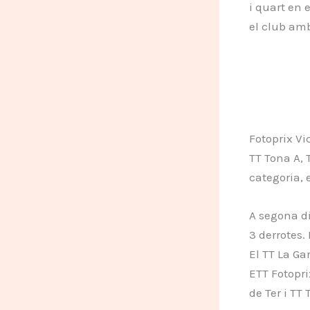
i quart en 
el club am
Fotoprix Vi
TT Tona A, 
categoria, 
A segona di
3 derrotes.
El TT La Ga
ETT Fotopri
de Ter i TT