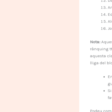
D
A
E
Al
Jo
Nota:
Aques
rànquing t
aquesta cla
lliga del b
En
gu
Si
fa
Podeu comp