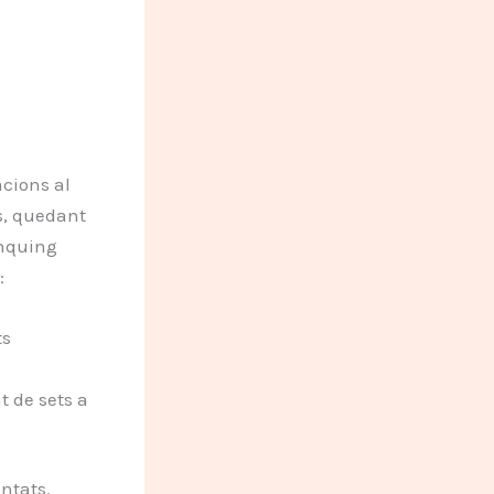
cions al
s, quedant
ànquing
:
ts
t de sets a
ntats.