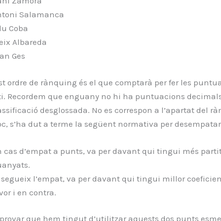
ani Zamora
ntoni Salamanca
du Coba
eix Albareda
an Ges
t ordre de rànquing és el que comptarà per fer les puntua
ti. Recordem que enguany no hi ha puntuacions decimal
ssificació desglossada. No es correspon a l’apartat del r
loc, s’ha dut a terme la següent normativa per desempatar
 cas d’empat a punts, va per davant qui tingui més parti
anyats.
 segueix l’empat, va per davant qui tingui millor coeficien
vor i en contra.
rovar que hem tingut d’utilitzar aquests dos punts esme