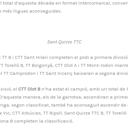
el total d’aquesta dècada en format Intercomarcal, conver
b més lligues aconseguides.
Sant Quirze TTC
c TT B i CTT Sant Hilari completen el podi a primera divisió
TT Torelló B, TT Borgonyà, CTT Olot A i TT Mont-rodon man
el TT Camprodon i TT Sant Vicenç baixaran a segona divisi
visió, el
CTT Olot B
n’ha estat el campió, amb un total de 13
 D’aquesta manera, els de la garrotxa, ascendiran a prime
rriga, segon classificat, també ha aconseguit ascendir de 
x Vic, CTT Arbúcies, TT Ripoll, Sant Quirze TTC B, TT Torelló
 Tona B completen la classificació.