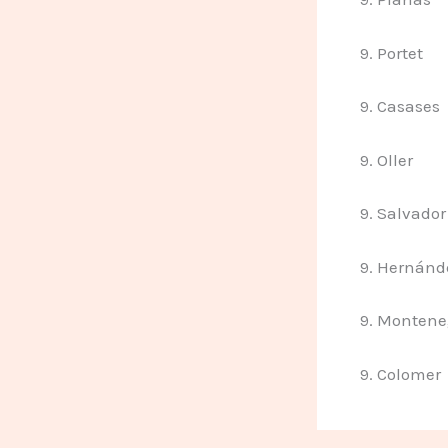
9. Portet
9. Casases
9. Oller
9. Salvador
9. Hernánd
9. Montene
9. Colomer