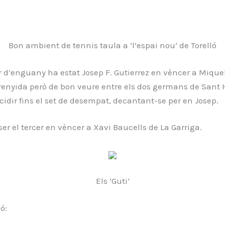
Bon ambient de tennis taula a ‘l’espai nou’ de Torelló
 d’enguany ha estat Josep F. Gutierrez en vèncer a Miquel
renyida però de bon veure entre els dos germans de Sant H
cidir fins el set de desempat, decantant-se per en Josep.
ser el tercer en vèncer a Xavi Baucells de La Garriga.
Els ‘Guti’
ó: