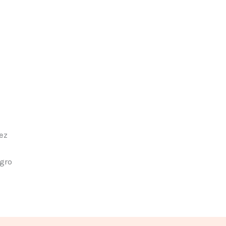
ez
gro