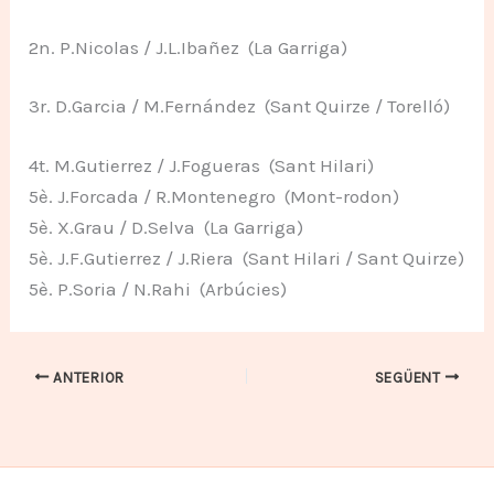
2n. P.Nicolas / J.L.Ibañez (La Garriga)
3r. D.Garcia / M.Fernández (Sant Quirze / Torelló)
4t. M.Gutierrez / J.Fogueras (Sant Hilari)
5è. J.Forcada / R.Montenegro (Mont-rodon)
5è. X.Grau / D.Selva (La Garriga)
5è. J.F.Gutierrez / J.Riera (Sant Hilari / Sant Quirze)
5è. P.Soria / N.Rahi (Arbúcies)
ANTERIOR
SEGÜENT