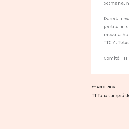
setmana, no
Donat, i é
partits, el
mesura ha e
TTC A. Tote
Comitè TTI
ANTERIOR