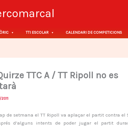
tercomarcal
ÒRIC
TTI ESCOLAR
CALENDARI DE COMPETICIONS
uirze TTC A / TT Ripoll no es
tarà
/2011
ap de setmana el TT Ripoll va aplaçar el partit contra el
prés d’alguns intents de poder jugar el partit dur