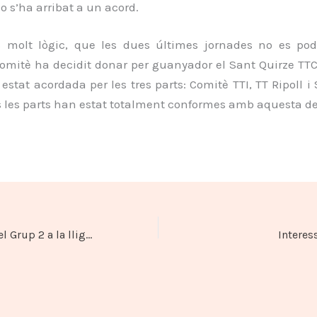
 s’ha arribat a un acord.
s molt lògic, que les dues últimes jornades no es po
 comitè ha decidit donar per guanyador el Sant Quirze TT
stat acordada per les tres parts: Comitè TTI, TT Ripoll i
s les parts han estat totalment conformes amb aquesta de
TT Tona campió del Grup 2 a la lliga TTI 2010/2011
Interess