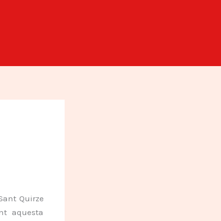
 Sant Quirze
ant aquesta