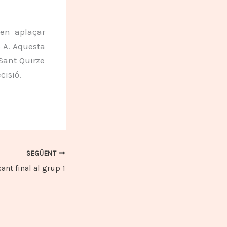
den aplaçar
C A. Aquesta
 Sant Quirze
cisió.
SEGÜENT
ant final al grup 1