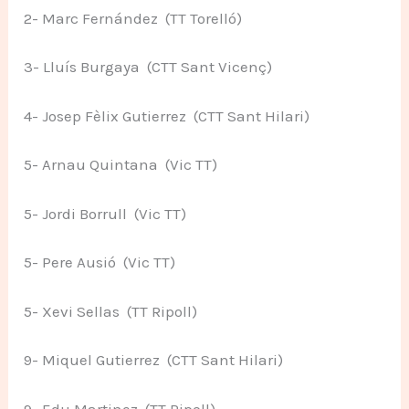
2- Marc Fernández (TT Torelló)
3- Lluís Burgaya (CTT Sant Vicenç)
4- Josep Fèlix Gutierrez (CTT Sant Hilari)
5- Arnau Quintana (Vic TT)
5- Jordi Borrull (Vic TT)
5- Pere Ausió (Vic TT)
5- Xevi Sellas (TT Ripoll)
9- Miquel Gutierrez (CTT Sant Hilari)
9- Edu Martinez (TT Ripoll)