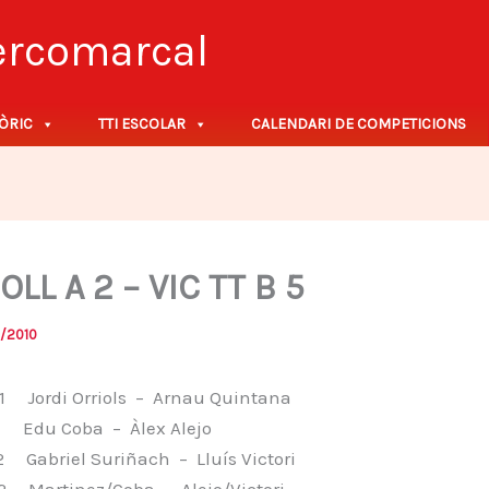
tercomarcal
ÒRIC
TTI ESCOLAR
CALENDARI DE COMPETICIONS
OLL A 2 – VIC TT B 5
/2010
 Jordi Orriols – Arnau Quintana
 Edu Coba – Àlex Alejo
Gabriel Suriñach – Lluís Victori
 Martinez/Coba – Alejo/Victori