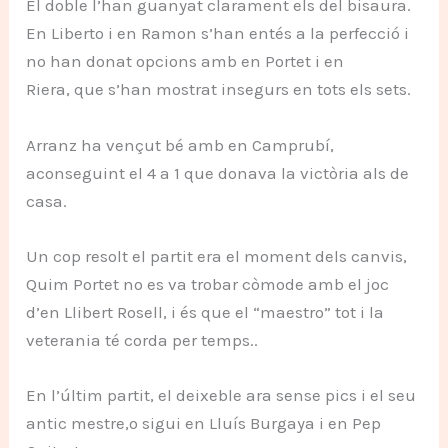
El doble l’han guanyat clarament els del bisaura.
En Liberto i en Ramon s’han entés a la perfecció i
no han donat opcions amb en Portet i en
Riera, que s’han mostrat insegurs en tots els sets.
Arranz ha vençut bé amb en Camprubí,
aconseguint el 4 a 1 que donava la victòria als de
casa.
Un cop resolt el partit era el moment dels canvis,
Quim Portet no es va trobar còmode amb el joc
d’en Llibert Rosell, i és que el “maestro” tot i la
veterania té corda per temps..
En l’últim partit, el deixeble ara sense pics i el seu
antic mestre,o sigui en Lluís Burgaya i en Pep