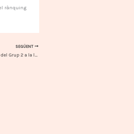
del rànquing
SEGÜENT
El Vic TT B campió del Grup 2 a la lliga TTI 2010/2011