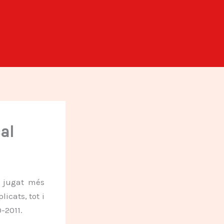
al
a jugat més
icats, tot i
-2011.