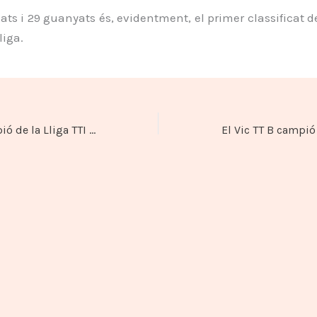
ts i 29 guanyats és, evidentment, el primer classificat 
liga.
TT Borgonyà campió de la Lliga TTI 2010/2011